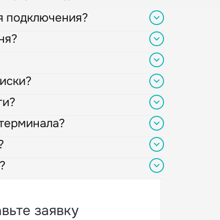
я подключения?
ня?
ть готовые модули для популярных
торые настраиваются по инструкции.
 (за вычетом комиссии). Риски по
себя провайдер.
иски?
Мы подключаем облачную кассу (аренда),
-центре.
ги?
й позволяет настроить автоматические
 терминала?
едующий рабочий день (Т+1) на ваш
?
щищенную платежную страницу банка,
DSS.
?
ких банков, а также платежи через СБП,
угие.
только комиссия с оборота. Чеки по 54-ФЗ
вьте заявку