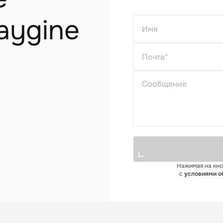
aygine
Нажимая на кно
с
условиями о