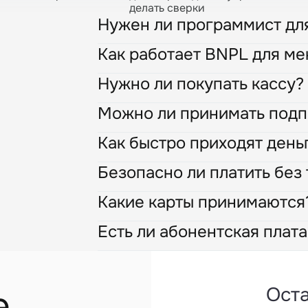
делать сверки
Нужен ли программист дл
Как работает BNPL для ме
В большинстве случаев — нет. У нас ес
платформ (Tilda, WordPress и др.), ко
Нужно ли покупать кассу?
Вы получаете всю сумму покупки сразу
взысканию частей с клиента берет на 
Можно ли принимать подп
Физическую кассу покупать не нужно. 
которая работает круглосуточно в дата
Как быстро приходят день
Да, наш сервис рекуррентных платеже
списания по графику.
Безопасно ли платить без
Стандартный срок возмещения — на сл
расчетный счет.
Какие карты принимаются
Абсолютно. Платеж проходит через за
данные шифруются по стандартам PCI 
Есть ли абонентская плата
Мы принимаем карты МИР всех российс
кошельки, MIR Pay, SberPay, T-Pay и др
За эквайринг абонентской платы нет, 
формируются автоматически.
е
Оста