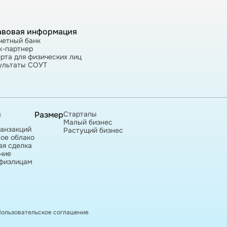
авовая информация
четный банк
к-партнер
рта для физических лиц
ультаты СОУТ
а
Размер
Стартапы
Малый бизнес
ранзакций
Растущий бизнес
ое облако
ая сделка
ние
физлицам
ользовательское соглашение