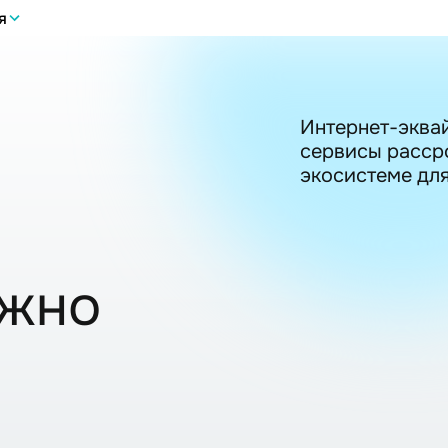
я
Интернет-эквай
сервисы рассро
экосистеме дл
ужно
ы