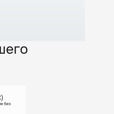
шего
)
е без