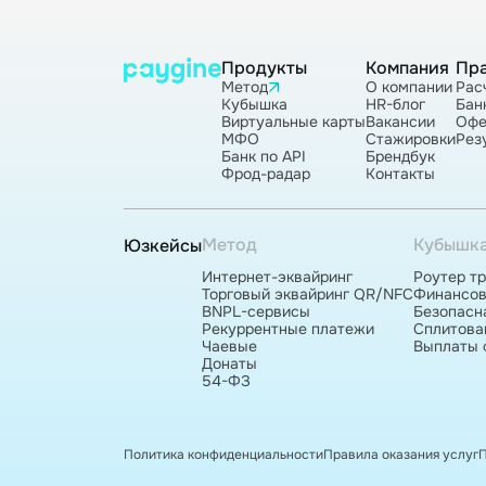
Продукты
Компания
Пр
Метод
О компании
Рас
Кубышка
HR-блог
Бан
Виртуальные карты
Вакансии
Офе
МФО
Стажировки
Рез
Банк по API
Брендбук
Фрод-радар
Контакты
Метод
Кубышк
Юзкейсы
Интернет-эквайринг
Роутер т
Торговый эквайринг QR/NFC
Финансов
BNPL-сервисы
Безопасн
Рекуррентные платежи
Сплитова
Чаевые
Выплаты 
Донаты
54-ФЗ
Политика конфиденциальности
Правила оказания услуг
П