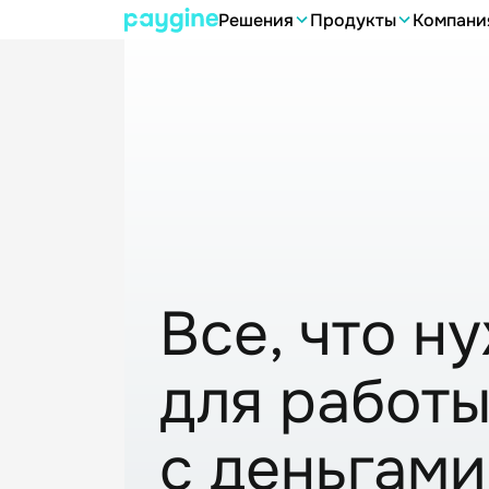
Решения
Продукты
Компани
Главная
>
Малый бизнес
Все, что н
для работ
с деньгами